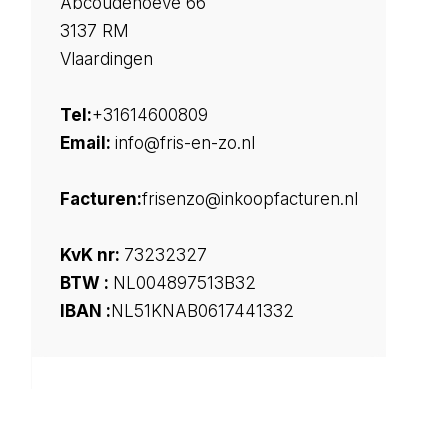
Abcoudehoeve 66
3137 RM
Vlaardingen
Tel:
+31614600809
Email:
info@fris-en-zo.nl
Facturen:
frisenzo@inkoopfacturen.nl
KvK nr:
73232327
BTW :
NL004897513B32
IBAN :
NL51KNAB0617441332