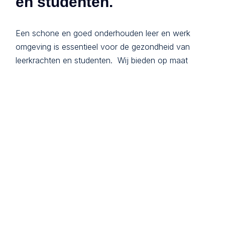
en studenten.
Een schone en goed onderhouden leer en werk
omgeving is essentieel voor de gezondheid van
leerkrachten en studenten. Wij bieden op maat
gemaakte schoonmaakdiensten voor onderwijs-
instellingen, waarbij we zorgen voor grondige
reiniging van gemeenschappelijke ruimtes, gevels,
vloeren, en het raamwerk.
Maatschappelijke verantwoordelijkheid
en duurzaamheid.
In onderwijsinstellingen speelt duurzaamheid een
steeds belangrijkere rol. Het is niet alleen belangrijk
om een schone en veilige leeromgeving te creëren,
maar ook om bij te dragen aan een duurzamer